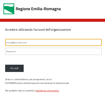
Accedere utilizzando l'account dell'organizzazione
Accedi
Se sei un utente esterno, nel campo email, scrivi
EXTRARER\
nome utente
(ricevuto tramite email di abilitazione)
Per problemi tecnici contatta l’
assistenza informatica
.