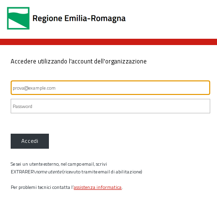
Accedere utilizzando l'account dell'organizzazione
Accedi
Se sei un utente esterno, nel campo email, scrivi
EXTRARER\
nome utente
(ricevuto tramite email di abilitazione)
Per problemi tecnici contatta l’
assistenza informatica
.