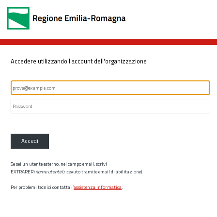
Accedere utilizzando l'account dell'organizzazione
Accedi
Se sei un utente esterno, nel campo email, scrivi
EXTRARER\
nome utente
(ricevuto tramite email di abilitazione)
Per problemi tecnici contatta l’
assistenza informatica
.