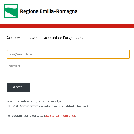
Accedere utilizzando l'account dell'organizzazione
Accedi
Se sei un utente esterno, nel campo email, scrivi
EXTRARER\
nome utente
(ricevuto tramite email di abilitazione)
Per problemi tecnici contatta l’
assistenza informatica
.