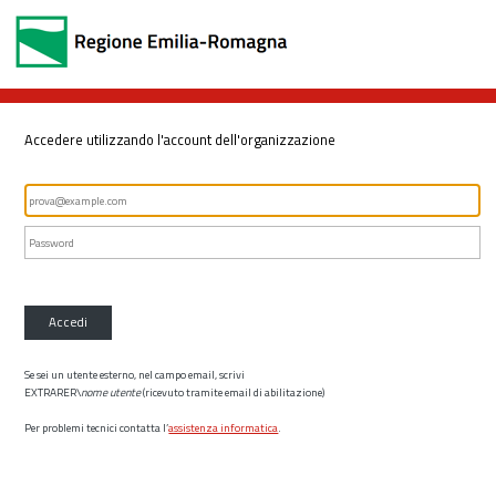
Accedere utilizzando l'account dell'organizzazione
Accedi
Se sei un utente esterno, nel campo email, scrivi
EXTRARER\
nome utente
(ricevuto tramite email di abilitazione)
Per problemi tecnici contatta l’
assistenza informatica
.