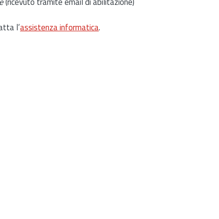
e
(ricevuto tramite email di abilitazione)
atta l’
assistenza informatica
.