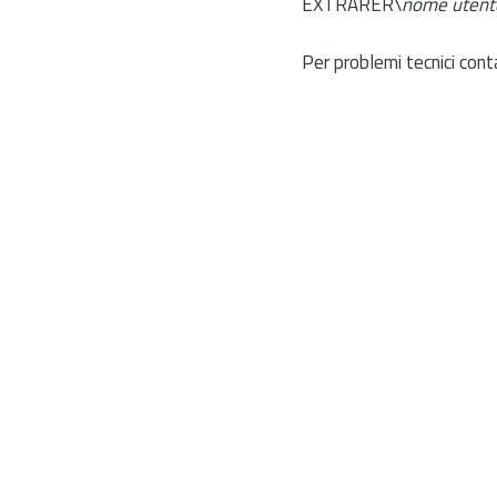
EXTRARER\
nome utent
Per problemi tecnici cont