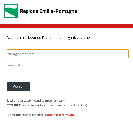
Accedere utilizzando l'account dell'organizzazione
Accedi
Se sei un utente esterno, nel campo email, scrivi
EXTRARER\
nome utente
(ricevuto tramite email di abilitazione)
Per problemi tecnici contatta l’
assistenza informatica
.