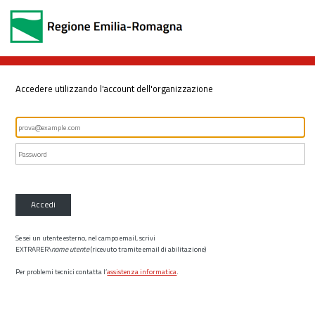
Accedere utilizzando l'account dell'organizzazione
Accedi
Se sei un utente esterno, nel campo email, scrivi
EXTRARER\
nome utente
(ricevuto tramite email di abilitazione)
Per problemi tecnici contatta l’
assistenza informatica
.