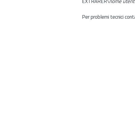
EXTRARER\
nome utent
Per problemi tecnici cont