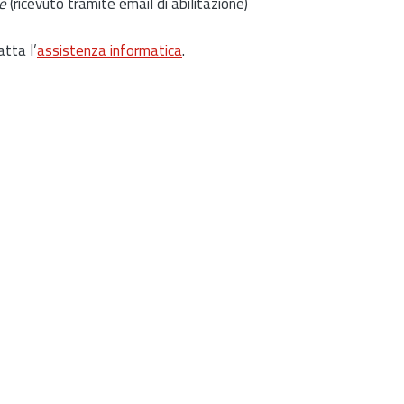
e
(ricevuto tramite email di abilitazione)
atta l’
assistenza informatica
.