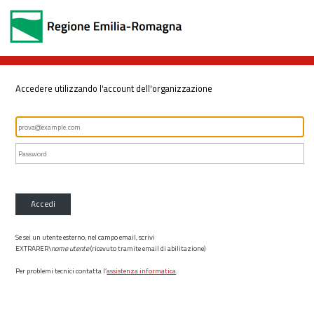
Accedere utilizzando l'account dell'organizzazione
Accedi
Se sei un utente esterno, nel campo email, scrivi
EXTRARER\
nome utente
(ricevuto tramite email di abilitazione)
Per problemi tecnici contatta l’
assistenza informatica
.