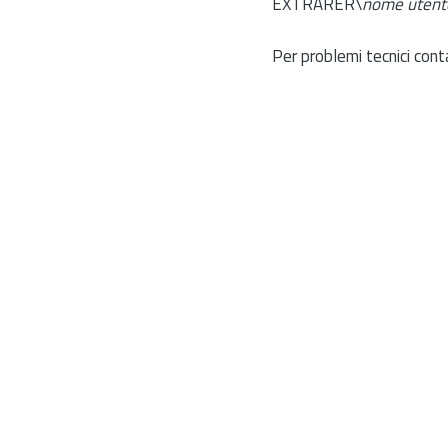
EXTRARER\
nome utent
Per problemi tecnici cont