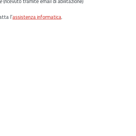
e
(ricevuto tramite email di abilitazione)
atta l’
assistenza informatica
.