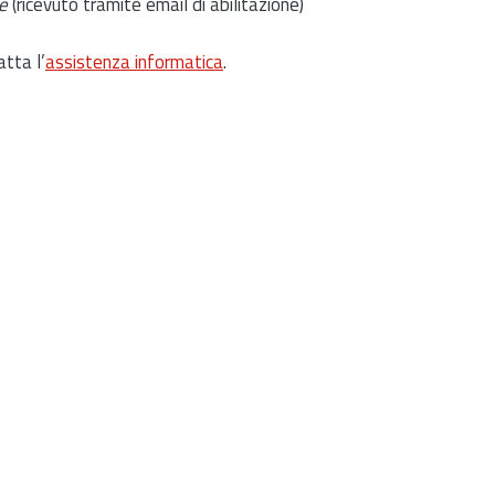
e
(ricevuto tramite email di abilitazione)
atta l’
assistenza informatica
.