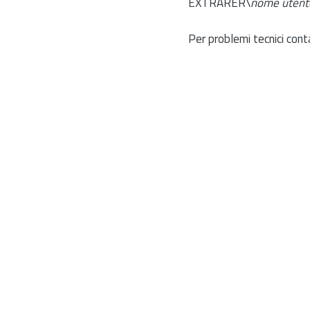
EXTRARER\
nome utent
Per problemi tecnici cont