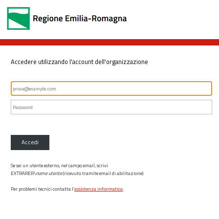
Accedere utilizzando l'account dell'organizzazione
Accedi
Se sei un utente esterno, nel campo email, scrivi
EXTRARER\
nome utente
(ricevuto tramite email di abilitazione)
Per problemi tecnici contatta l’
assistenza informatica
.