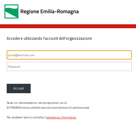
Accedere utilizzando l'account dell'organizzazione
Accedi
Se sei un utente esterno, nel campo email, scrivi
EXTRARER\
nome utente
(ricevuto tramite email di abilitazione)
Per problemi tecnici contatta l’
assistenza informatica
.