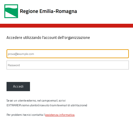
Accedere utilizzando l'account dell'organizzazione
Accedi
Se sei un utente esterno, nel campo email, scrivi
EXTRARER\
nome utente
(ricevuto tramite email di abilitazione)
Per problemi tecnici contatta l’
assistenza informatica
.