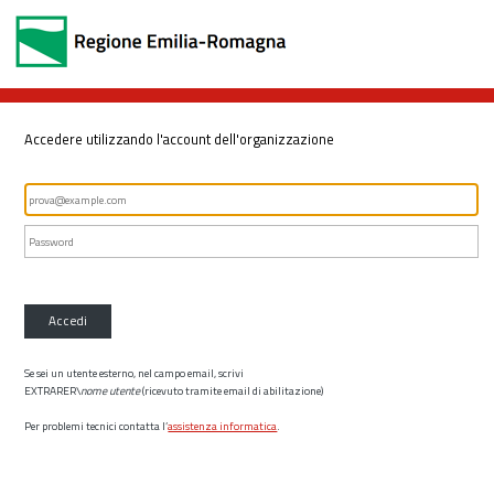
Accedere utilizzando l'account dell'organizzazione
Accedi
Se sei un utente esterno, nel campo email, scrivi
EXTRARER\
nome utente
(ricevuto tramite email di abilitazione)
Per problemi tecnici contatta l’
assistenza informatica
.