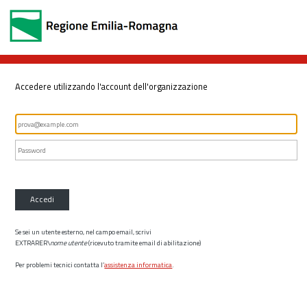
Accedere utilizzando l'account dell'organizzazione
Accedi
Se sei un utente esterno, nel campo email, scrivi
EXTRARER\
nome utente
(ricevuto tramite email di abilitazione)
Per problemi tecnici contatta l’
assistenza informatica
.