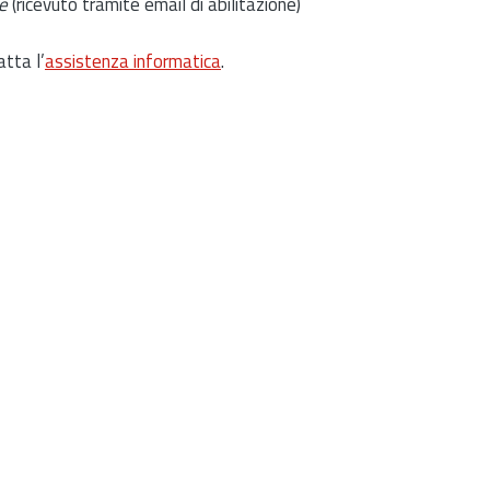
e
(ricevuto tramite email di abilitazione)
atta l’
assistenza informatica
.