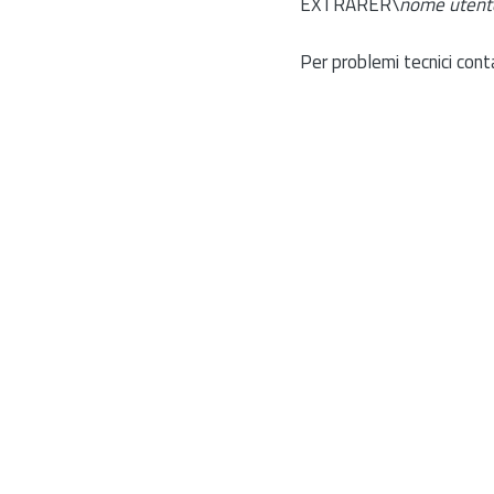
EXTRARER\
nome utent
Per problemi tecnici cont