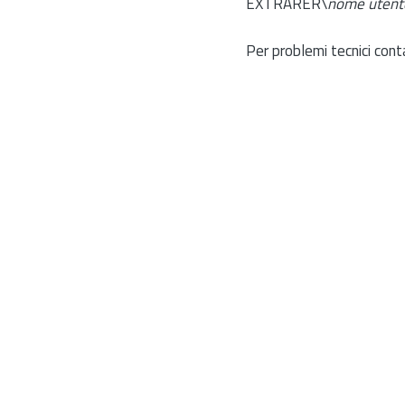
EXTRARER\
nome utent
Per problemi tecnici cont