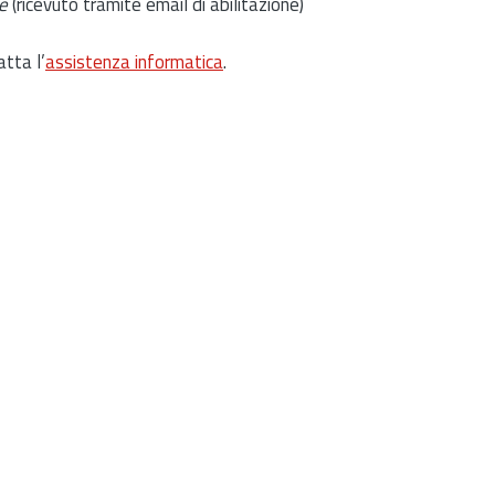
e
(ricevuto tramite email di abilitazione)
atta l’
assistenza informatica
.