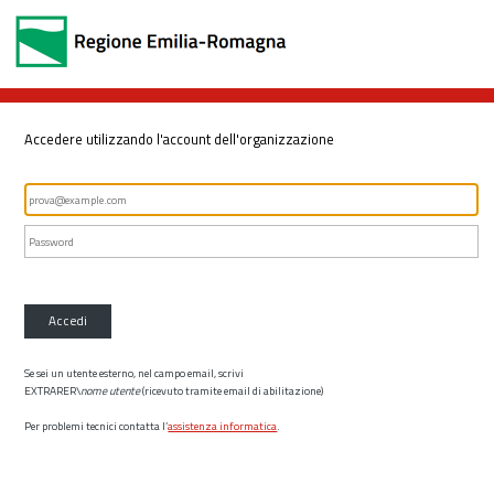
Accedere utilizzando l'account dell'organizzazione
Accedi
Se sei un utente esterno, nel campo email, scrivi
EXTRARER\
nome utente
(ricevuto tramite email di abilitazione)
Per problemi tecnici contatta l’
assistenza informatica
.