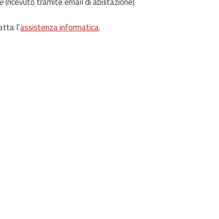
e
(ricevuto tramite email di abilitazione)
atta l’
assistenza informatica
.