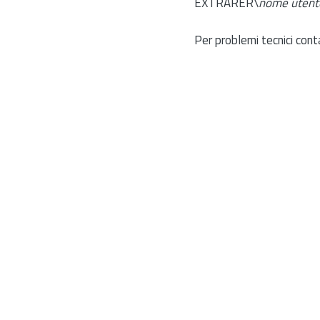
EXTRARER\
nome utent
Per problemi tecnici cont