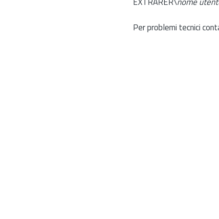
EXTRARER\
nome utent
Per problemi tecnici cont