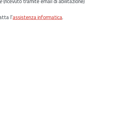
e
(ricevuto tramite email di abilitazione)
atta l’
assistenza informatica
.