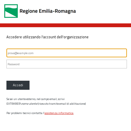
Accedere utilizzando l'account dell'organizzazione
Accedi
Se sei un utente esterno, nel campo email, scrivi
EXTRARER\
nome utente
(ricevuto tramite email di abilitazione)
Per problemi tecnici contatta l’
assistenza informatica
.