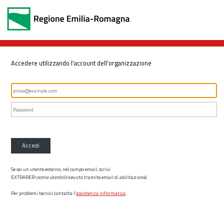
Accedere utilizzando l'account dell'organizzazione
Accedi
Se sei un utente esterno, nel campo email, scrivi
EXTRARER\
nome utente
(ricevuto tramite email di abilitazione)
Per problemi tecnici contatta l’
assistenza informatica
.