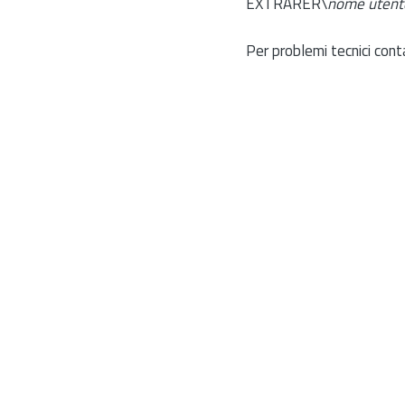
EXTRARER\
nome utent
Per problemi tecnici cont