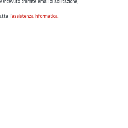
e
(ricevuto tramite email di abilitazione)
atta l’
assistenza informatica
.