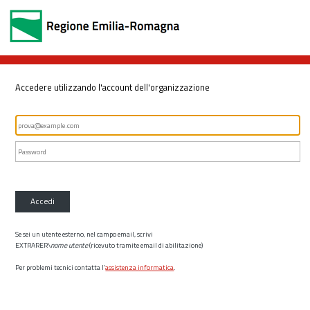
Accedere utilizzando l'account dell'organizzazione
Accedi
Se sei un utente esterno, nel campo email, scrivi
EXTRARER\
nome utente
(ricevuto tramite email di abilitazione)
Per problemi tecnici contatta l’
assistenza informatica
.