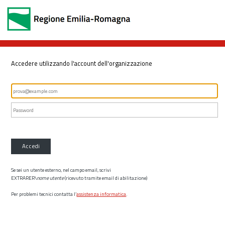
Accedere utilizzando l'account dell'organizzazione
Accedi
Se sei un utente esterno, nel campo email, scrivi
EXTRARER\
nome utente
(ricevuto tramite email di abilitazione)
Per problemi tecnici contatta l’
assistenza informatica
.