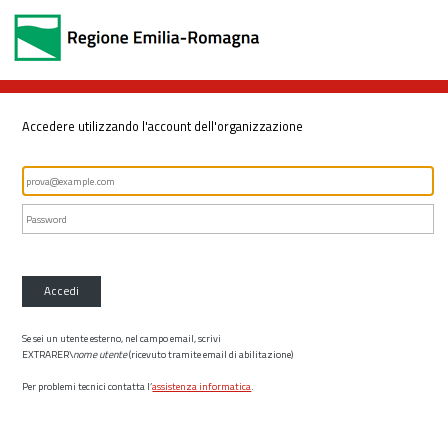
Accedere utilizzando l'account dell'organizzazione
Accedi
Se sei un utente esterno, nel campo email, scrivi
EXTRARER\
nome utente
(ricevuto tramite email di abilitazione)
Per problemi tecnici contatta l’
assistenza informatica
.