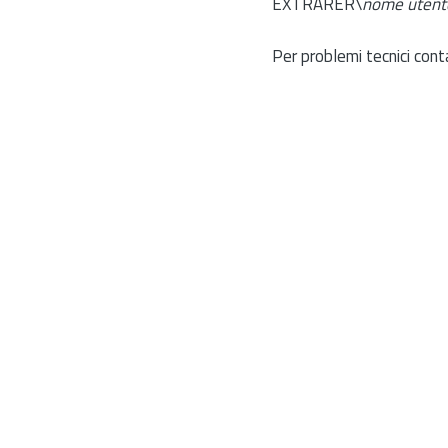
EXTRARER\
nome utent
Per problemi tecnici cont