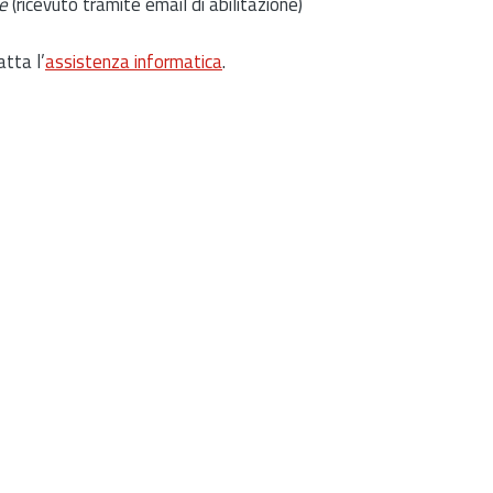
e
(ricevuto tramite email di abilitazione)
atta l’
assistenza informatica
.