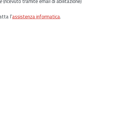
e
(ricevuto tramite email di abilitazione)
atta l’
assistenza informatica
.