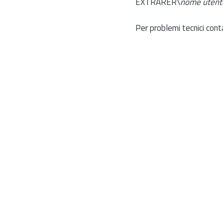
EXTRARER\
nome utent
Per problemi tecnici cont