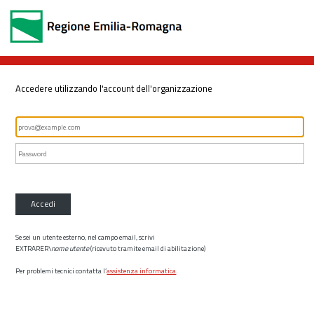
Accedere utilizzando l'account dell'organizzazione
Accedi
Se sei un utente esterno, nel campo email, scrivi
EXTRARER\
nome utente
(ricevuto tramite email di abilitazione)
Per problemi tecnici contatta l’
assistenza informatica
.