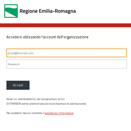
Accedere utilizzando l'account dell'organizzazione
Accedi
Se sei un utente esterno, nel campo email, scrivi
EXTRARER\
nome utente
(ricevuto tramite email di abilitazione)
Per problemi tecnici contatta l’
assistenza informatica
.