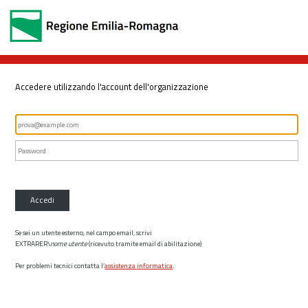
Accedere utilizzando l'account dell'organizzazione
Accedi
Se sei un utente esterno, nel campo email, scrivi
EXTRARER\
nome utente
(ricevuto tramite email di abilitazione)
Per problemi tecnici contatta l’
assistenza informatica
.