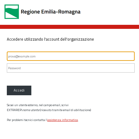
Accedere utilizzando l'account dell'organizzazione
Accedi
Se sei un utente esterno, nel campo email, scrivi
EXTRARER\
nome utente
(ricevuto tramite email di abilitazione)
Per problemi tecnici contatta l’
assistenza informatica
.