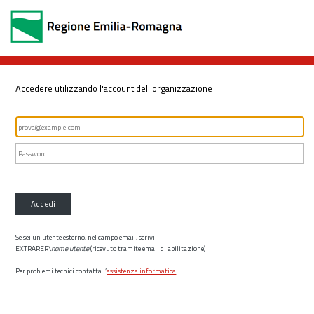
Accedere utilizzando l'account dell'organizzazione
Accedi
Se sei un utente esterno, nel campo email, scrivi
EXTRARER\
nome utente
(ricevuto tramite email di abilitazione)
Per problemi tecnici contatta l’
assistenza informatica
.