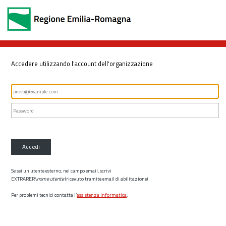
Accedere utilizzando l'account dell'organizzazione
Accedi
Se sei un utente esterno, nel campo email, scrivi
EXTRARER\
nome utente
(ricevuto tramite email di abilitazione)
Per problemi tecnici contatta l’
assistenza informatica
.