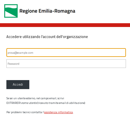
Accedere utilizzando l'account dell'organizzazione
Accedi
Se sei un utente esterno, nel campo email, scrivi
EXTRARER\
nome utente
(ricevuto tramite email di abilitazione)
Per problemi tecnici contatta l’
assistenza informatica
.