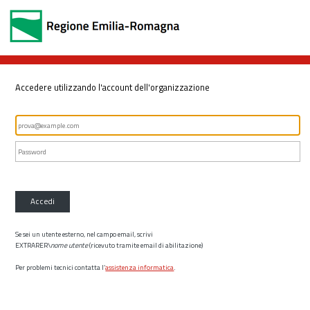
Accedere utilizzando l'account dell'organizzazione
Accedi
Se sei un utente esterno, nel campo email, scrivi
EXTRARER\
nome utente
(ricevuto tramite email di abilitazione)
Per problemi tecnici contatta l’
assistenza informatica
.