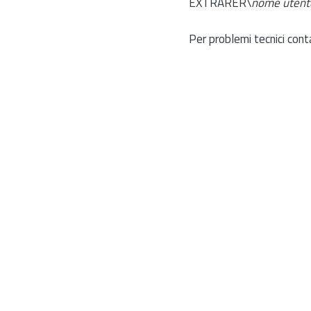
EXTRARER\
nome utent
Per problemi tecnici cont