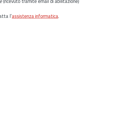
e
(ricevuto tramite email di abilitazione)
atta l’
assistenza informatica
.