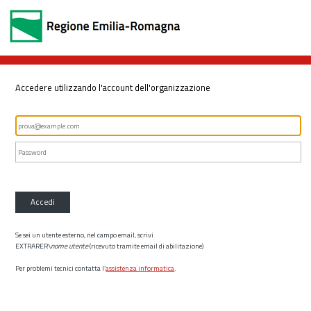
Accedere utilizzando l'account dell'organizzazione
Accedi
Se sei un utente esterno, nel campo email, scrivi
EXTRARER\
nome utente
(ricevuto tramite email di abilitazione)
Per problemi tecnici contatta l’
assistenza informatica
.