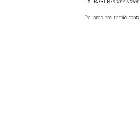
EXTRARER\
nome utent
Per problemi tecnici cont