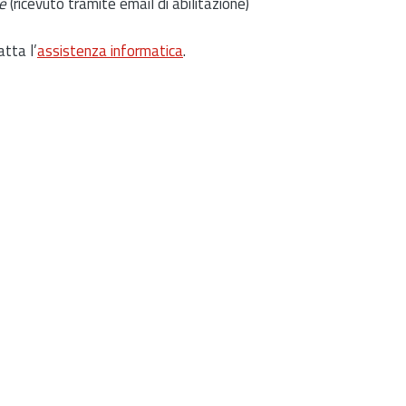
e
(ricevuto tramite email di abilitazione)
atta l’
assistenza informatica
.