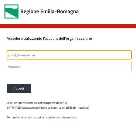
Accedere utilizzando l'account dell'organizzazione
Accedi
Se sei un utente esterno, nel campo email, scrivi
EXTRARER\
nome utente
(ricevuto tramite email di abilitazione)
Per problemi tecnici contatta l’
assistenza informatica
.