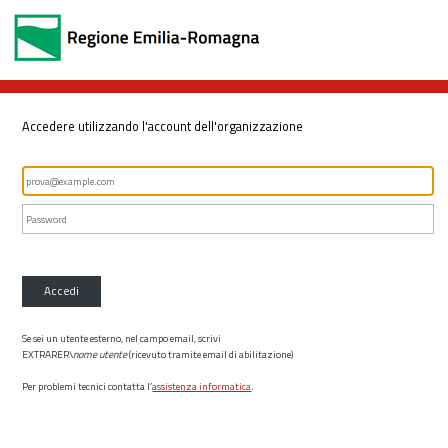
Accedere utilizzando l'account dell'organizzazione
Accedi
Se sei un utente esterno, nel campo email, scrivi
EXTRARER\
nome utente
(ricevuto tramite email di abilitazione)
Per problemi tecnici contatta l’
assistenza informatica
.