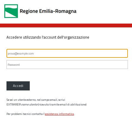
Accedere utilizzando l'account dell'organizzazione
Accedi
Se sei un utente esterno, nel campo email, scrivi
EXTRARER\
nome utente
(ricevuto tramite email di abilitazione)
Per problemi tecnici contatta l’
assistenza informatica
.