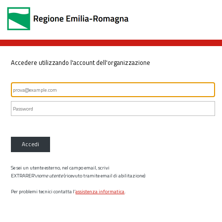
Accedere utilizzando l'account dell'organizzazione
Accedi
Se sei un utente esterno, nel campo email, scrivi
EXTRARER\
nome utente
(ricevuto tramite email di abilitazione)
Per problemi tecnici contatta l’
assistenza informatica
.