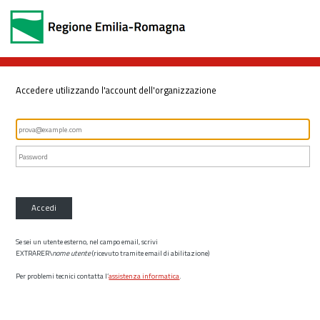
Accedere utilizzando l'account dell'organizzazione
Accedi
Se sei un utente esterno, nel campo email, scrivi
EXTRARER\
nome utente
(ricevuto tramite email di abilitazione)
Per problemi tecnici contatta l’
assistenza informatica
.