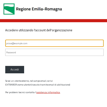
Accedere utilizzando l'account dell'organizzazione
Accedi
Se sei un utente esterno, nel campo email, scrivi
EXTRARER\
nome utente
(ricevuto tramite email di abilitazione)
Per problemi tecnici contatta l’
assistenza informatica
.