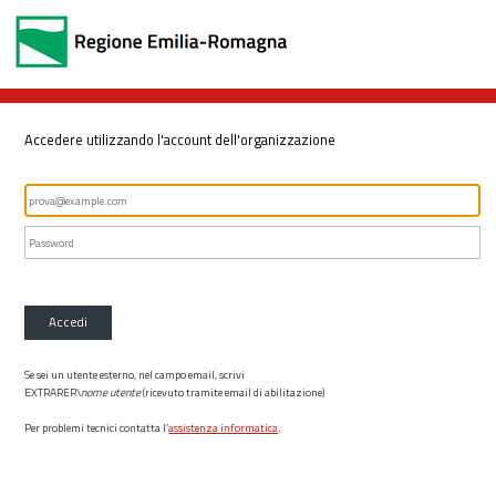
Accedere utilizzando l'account dell'organizzazione
Accedi
Se sei un utente esterno, nel campo email, scrivi
EXTRARER\
nome utente
(ricevuto tramite email di abilitazione)
Per problemi tecnici contatta l’
assistenza informatica
.