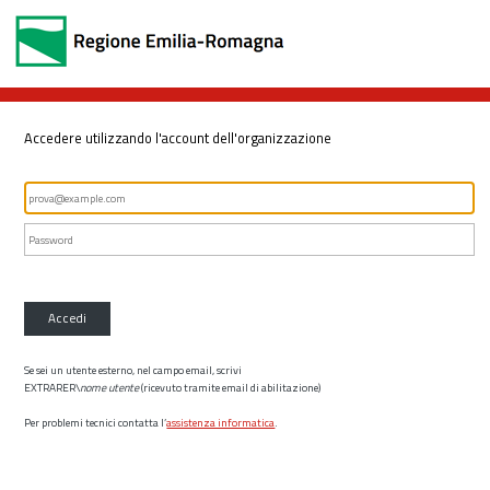
Accedere utilizzando l'account dell'organizzazione
Accedi
Se sei un utente esterno, nel campo email, scrivi
EXTRARER\
nome utente
(ricevuto tramite email di abilitazione)
Per problemi tecnici contatta l’
assistenza informatica
.