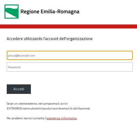
Accedere utilizzando l'account dell'organizzazione
Accedi
Se sei un utente esterno, nel campo email, scrivi
EXTRARER\
nome utente
(ricevuto tramite email di abilitazione)
Per problemi tecnici contatta l’
assistenza informatica
.